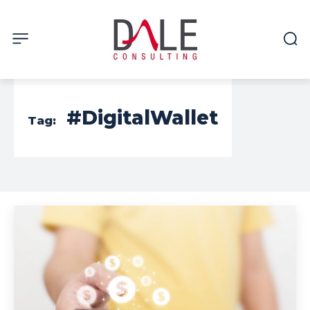
#DigitalWallet
Tag: