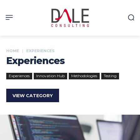
HOME
EXPERIENCES
Experiences
Experiences
Innovation Hub
Methodologies
Testing
VIEW CATEGORY