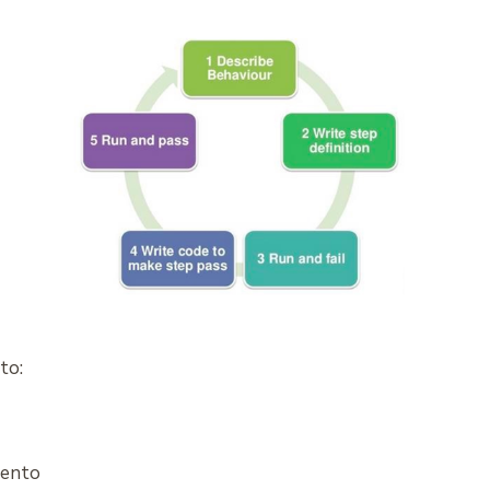
to:
evento