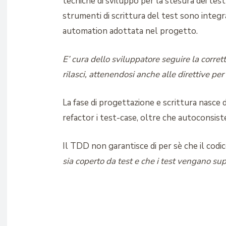
tecniche di sviluppo per la stesura dei tes
strumenti di scrittura del test sono integrat
automation adottata nel progetto.
E’ cura dello sviluppatore seguire la corre
rilasci, attenendosi anche alle direttive per
La fase di progettazione e scrittura nasce
refactor i test-case, oltre che autoconsiste
Il TDD non garantisce di per sè che il codi
sia coperto da test e che i test vengano sup