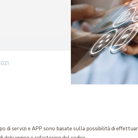
021
o di servizi e APP sono basate sulla possibilità di effettua
 di debugging e refactoring del codice.