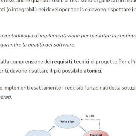
t stessi, anche quando i team di test sono organizzati in mod
i (o integrabili) nei developer tools e devono rispettare i re
tta metodologia di implementazione per garantire la continua 
 garantire la qualità del software.
 dalla comprensione dei
requisiti tecnici
di progetto.Per effi
nti, devono risultare il più possibile
atomici
.
ce implementi esattamente I requisiti funzioinali della soluz
erati.