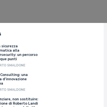
s
 sicurezza
matica alla
security: un percorso
nque punti
RTO SMALDONE
 Consulting: una
a d’innovazione
na
RTO SMALDONE
ziare, non sostituire:
sione di Roberto Landi