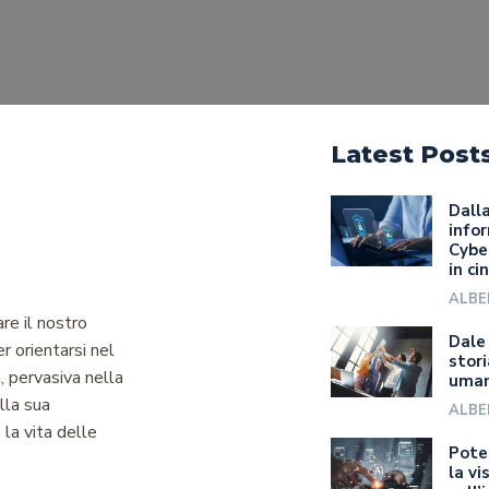
Latest Post
Dalla
infor
Cyber
in ci
ALBE
re il nostro
Dale
r orientarsi nel
stori
, pervasiva nella
uma
lla sua
ALBE
 la vita delle
Poten
la vi