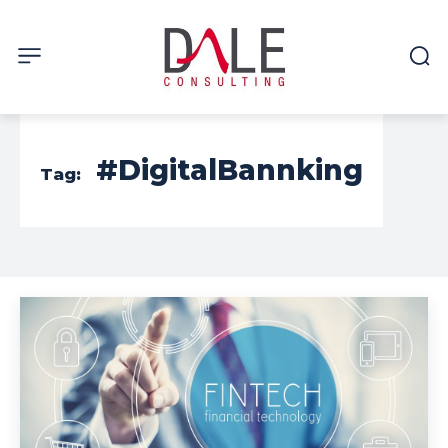
#DigitalBannking
Tag: