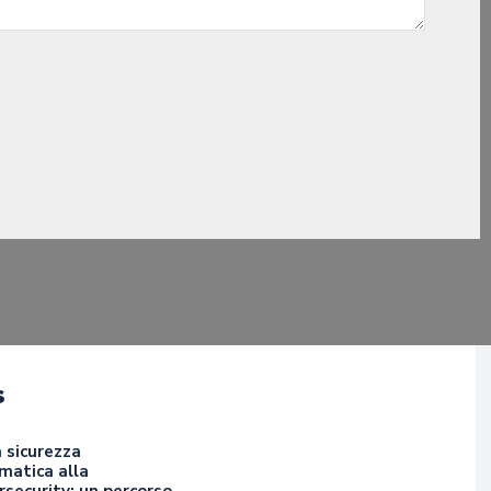
s
 sicurezza
matica alla
security: un percorso