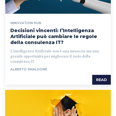
INNOVATION HUB
Decisioni vincenti: l’Intelligenza
Artificiale può cambiare le regole
della consulenza IT?
L'Intelligenza Artificiale non è una minaccia ma una
grande opportunità per migliorare il ruolo della
consulenza IT.
ALBERTO SMALDONE
READ