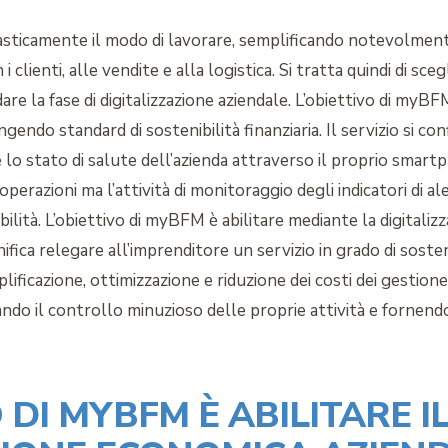
asticamente il modo di lavorare, semplificando notevolmente
i clienti, alle vendite e alla logistica. Si tratta quindi di s
are la fase di digitalizzazione aziendale. L’obiettivo di myBF
endo standard di sostenibilità finanziaria. Il servizio si 
ire lo stato di salute dell’azienda attraverso il proprio sm
operazioni ma l’attività di monitoraggio degli indicatori di a
ilità. L’obiettivo di myBFM è abilitare mediante la digitali
ignifica relegare all’imprenditore un servizio in grado di sos
mplificazione, ottimizzazione e riduzione dei costi dei ges
ando il controllo minuzioso delle proprie attività e fornendo 
O DI MYBFM È ABILITARE 