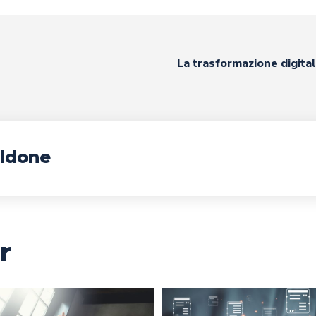
La trasformazione digita
ldone
r