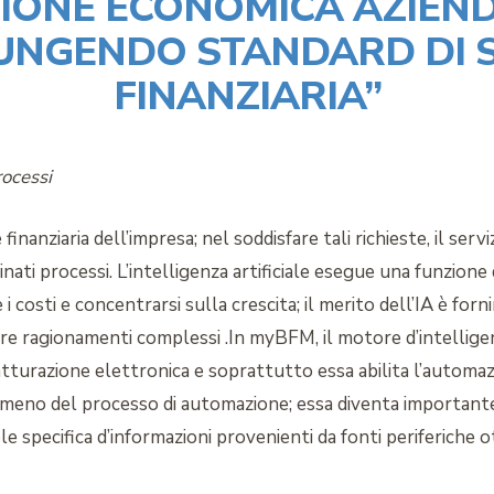
ZIONE ECONOMICA AZIEND
UNGENDO STANDARD DI S
FINANZIARIA”
rocessi
inanziaria dell’impresa; nel soddisfare tali richieste, il se
minati processi. L’intelligenza artificiale esegue una funzio
 i costi e concentrarsi sulla crescita; il merito dell’IA è for
piere ragionamenti complessi .In myBFM, il motore d’intellige
atturazione elettronica e soprattutto essa abilita l’automazi
 meno del processo di automazione; essa diventa importante 
e specifica d’informazioni provenienti da fonti periferiche ot