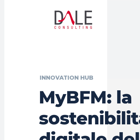
INNOVATION HUB
MyBFM: la
sostenibili
digitale del