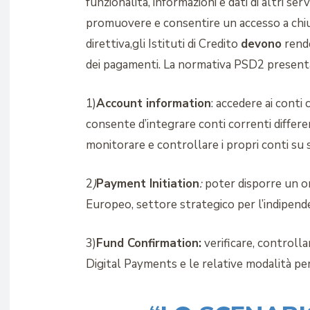
funzionalità, informazioni e dati di altri s
promuovere e consentire un accesso a chiun
direttiva,gli Istituti di Credito
devono
rende
dei pagamenti. La normativa PSD2 presenta u
1)
Account information
: accedere ai conti
consente d’integrare conti correnti differen
monitorare e controllare i propri conti su 
2
)
Payment Initiation
:
poter disporre un o
Europeo, settore strategico per l’indipenden
3)
Fund Confirmation:
verificare, controlla
Digital Payments e le relative modalità per 