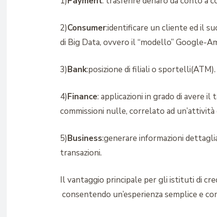
1)
Payment
: trasferire denaro da conto a c
2)
Consumer
:identificare un cliente ed il
di Big Data, ovvero il “modello” Google-A
3)
Bank
:posizione di filiali o sportelli(ATM).
4)
Finance
: applicazioni in grado di avere i
commissioni nulle, correlato ad un’attività d
5)
Business
:generare informazioni dettagli
transazioni.
Il vantaggio principale per gli istituti di cr
consentendo un’esperienza semplice e co