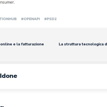
onsumer.
TIONHUB
#OPENAPI
#PSD2
a online e la fatturazione
La struttura tecnologica 
ldone