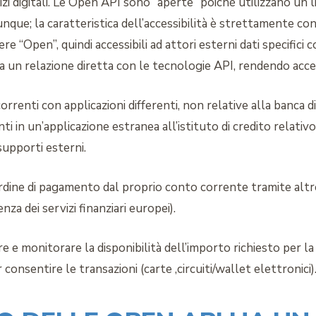
ervizi digitali. Le Open API sono “aperte” poiché utilizzano 
que; la caratteristica dell’accessibilità è strettamente c
re “Open”, quindi accessibili ad attori esterni dati specifici 
n relazione diretta con le tecnologie API, rendendo accessib
 correnti con applicazioni differenti, non relative alla banca
ti in un’applicazione estranea all’istituto di credito relativ
supporti esterni.
rdine di pagamento dal proprio conto corrente tramite altr
za dei servizi finanziari europei).
re e monitorare la disponibilità dell’importo richiesto per l
consentire le transazioni (carte ,circuiti/wallet elettronici)