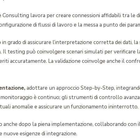
e Consulting lavora per creare connessioni affidabili tra le di
configurazione di flussi di lavoro e la messa a punto dei param
 in grado di assicurare l’interpretazione corretta dei dati, la
. Il testing può coinvolgere scenari simulati per verificare la
asferiti accuratamente. La validazione coinvolge anche il conf
entazione,
adottare un approccio Step-by-Step, integrando i
 monitoraggio è continuo; gli strumenti di controllo avanza
ntuali anomalie e assicurare un funzionamento ininterrotto.
to anche dopo la piena implementazione, collaborando con il 
e nuove esigenze di integrazione.