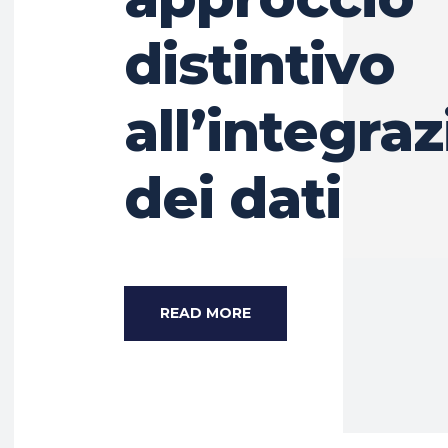
distintivo
all’integra
dei dati
READ MORE